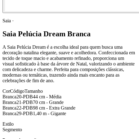
Saia
·
Saia Pelúcia Dream Branca
A Saia Pelúcia Dream é a escolha ideal para quem busca uma
decoração natalina elegante, suave e acolhedora. Confeccionada em
tecido de toque macio e acabamento refinado, proporciona um
visual sofisticado à base da árvore de Natal, valorizando o ambiente
com delicadeza e charme. Perfeita para composições clássicas,
modernas ou temáticas, trazendo ainda mais encanto para as
celebrações de fim de ano.
Cor
Código
Tamanho
Branca
20-PDB
44 cm - Média
Branca
21-PDB
70 cm - Grande
Branca
22-PDB
98 cm - Extra Grande
Branca
29-PDB
1,40 m - Gigante
Estilo
Segmento