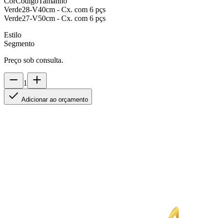
Cor
Código
Tamanho
Verde
28-V
40cm - Cx. com 6 pçs
Verde
27-V
50cm - Cx. com 6 pçs
Estilo
Segmento
Preço sob consulta.
1
Adicionar ao orçamento